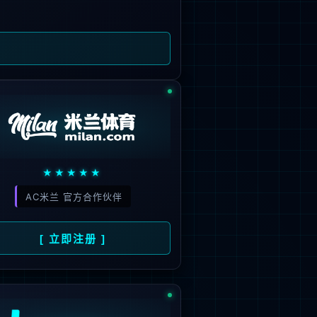
易
人
员
公
示
私
募
资
产
管
理
业
务
人
公
示