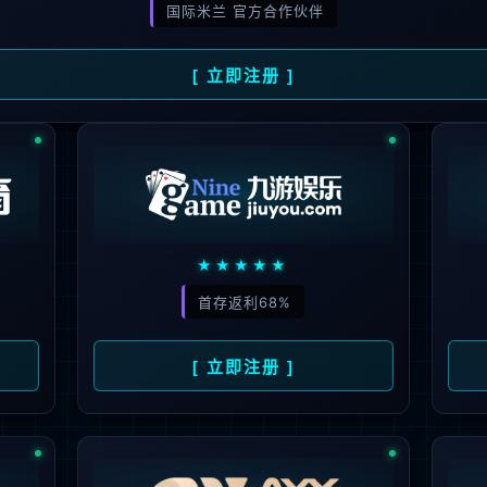
信
息
公
示
从
业
人
员
公
示
债
券
交