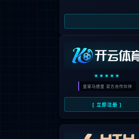
公
司
经
营
公
示
分
支
机
构