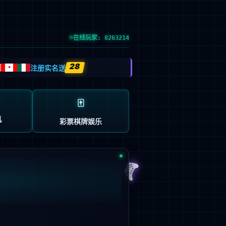
党的建设
投资者关系
信息公示