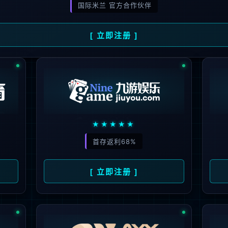
公
司
新
闻
行
业
新
闻