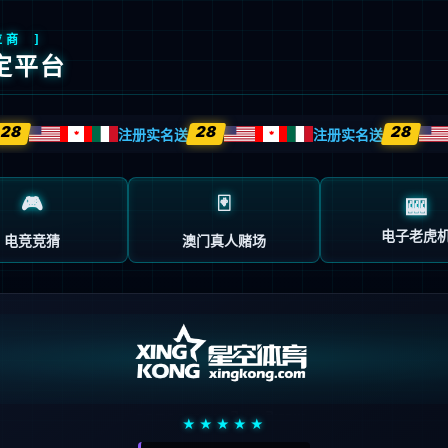
首页
企业概况
新闻中心
业务中心
新闻中心